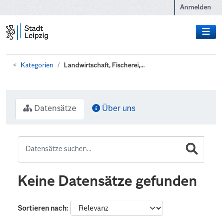
Zum Hauptinhalt wechseln
Anmelden
Kategorien
Landwirtschaft, Fischerei,...
Datensätze
Über uns
Keine Datensätze gefunden
Sortieren nach