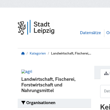
Zum Hauptinhalt wechseln
Datensätze
O
Kategorien
Landwirtschaft, Fischerei,...
Landwirtschaft, Fischerei,
Forstwirtschaft und
Nahrungsmittel
Organisationen
Ke