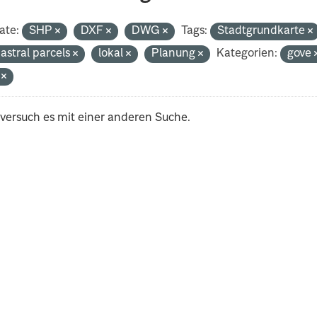
ate:
SHP
DXF
DWG
Tags:
Stadtgrundkarte
astral parcels
lokal
Planung
Kategorien:
gove
i
 versuch es mit einer anderen Suche.