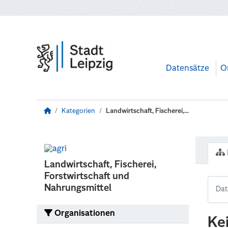
Zum Hauptinhalt wechseln
Datensätze
O
Kategorien
Landwirtschaft, Fischerei,...
Landwirtschaft, Fischerei,
Forstwirtschaft und
Nahrungsmittel
Organisationen
Ke