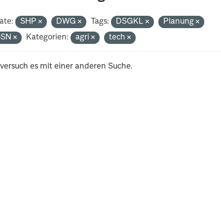
ate:
SHP
DWG
Tags:
DSGKL
Planung
oSN
Kategorien:
agri
tech
 versuch es mit einer anderen Suche.