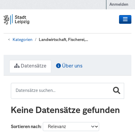
Zum Hauptinhalt wechseln
Anmelden
Kategorien
Landwirtschaft, Fischerei,...
Datensätze
Über uns
Keine Datensätze gefunden
Sortieren nach