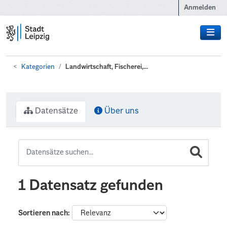
Zum Hauptinhalt wechseln
Anmelden
Kategorien
Landwirtschaft, Fischerei,...
Datensätze
Über uns
1 Datensatz gefunden
Sortieren nach