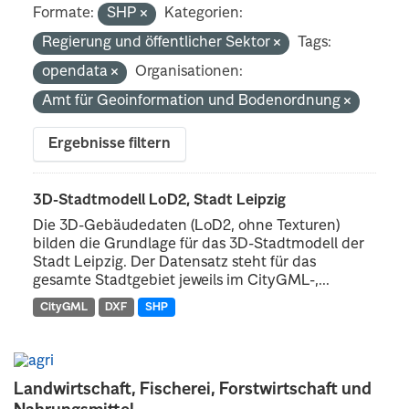
Formate:
SHP
Kategorien:
Regierung und öffentlicher Sektor
Tags:
opendata
Organisationen:
Amt für Geoinformation und Bodenordnung
Ergebnisse filtern
3D-Stadtmodell LoD2, Stadt Leipzig
Die 3D-Gebäudedaten (LoD2, ohne Texturen)
bilden die Grundlage für das 3D-Stadtmodell der
Stadt Leipzig. Der Datensatz steht für das
gesamte Stadtgebiet jeweils im CityGML-,...
CityGML
DXF
SHP
Landwirtschaft, Fischerei, Forstwirtschaft und