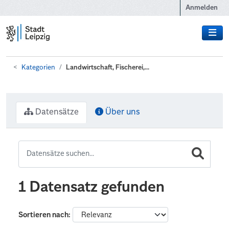
Zum Hauptinhalt wechseln
Anmelden
Kategorien
Landwirtschaft, Fischerei,...
Datensätze
Über uns
1 Datensatz gefunden
Sortieren nach