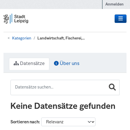
Zum Hauptinhalt wechseln
Anmelden
Kategorien
Landwirtschaft, Fischerei,...
Datensätze
Über uns
Keine Datensätze gefunden
Sortieren nach