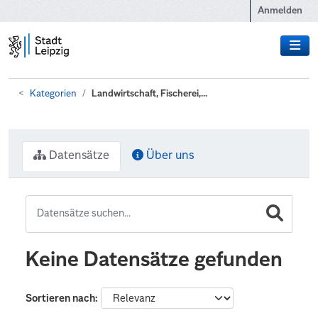
Zum Hauptinhalt wechseln
Anmelden
Kategorien
Landwirtschaft, Fischerei,...
Datensätze
Über uns
Keine Datensätze gefunden
Sortieren nach