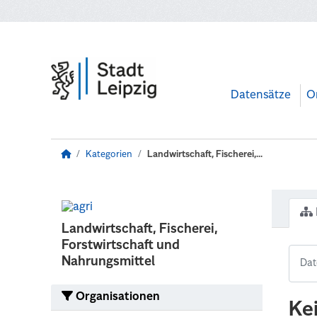
Zum Hauptinhalt wechseln
Datensätze
O
Kategorien
Landwirtschaft, Fischerei,...
Landwirtschaft, Fischerei,
Forstwirtschaft und
Nahrungsmittel
Organisationen
Ke