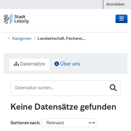
Zum Hauptinhalt wechseln
Anmelden
Kategorien
Landwirtschaft, Fischerei,...
Datensätze
Über uns
Keine Datensätze gefunden
Sortieren nach