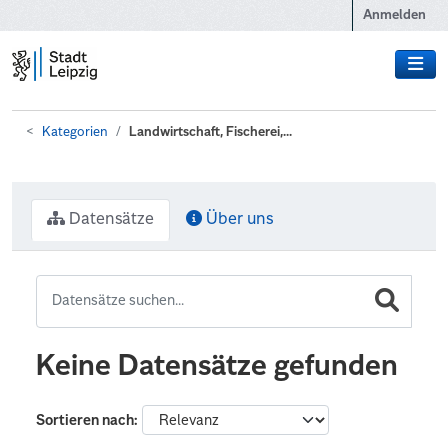
Zum Hauptinhalt wechseln
Anmelden
Kategorien
Landwirtschaft, Fischerei,...
Datensätze
Über uns
Keine Datensätze gefunden
Sortieren nach