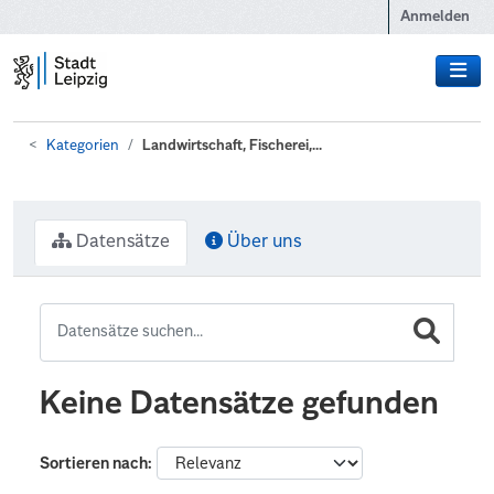
Zum Hauptinhalt wechseln
Anmelden
Kategorien
Landwirtschaft, Fischerei,...
Datensätze
Über uns
Keine Datensätze gefunden
Sortieren nach