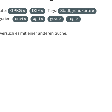
ate:
GPKG
DXF
Tags:
Stadtgrundkarte
orien:
envi
agri
gove
regi
 versuch es mit einer anderen Suche.