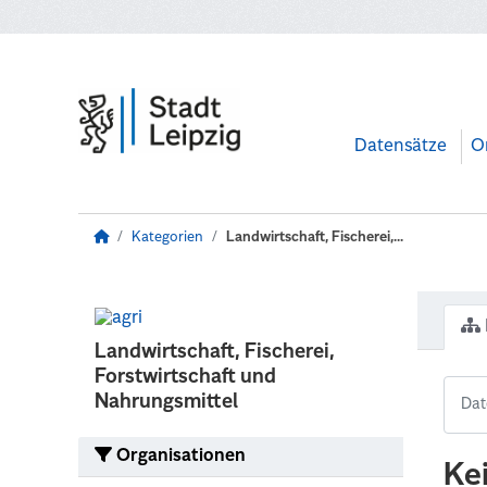
Zum Hauptinhalt wechseln
Datensätze
O
Kategorien
Landwirtschaft, Fischerei,...
Landwirtschaft, Fischerei,
Forstwirtschaft und
Nahrungsmittel
Organisationen
Ke