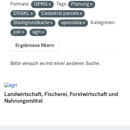
Formate:
GPKG
Tags:
Planung
DSGKL
Cadastral parcels
Stadtgrundkarte
opendata
Kategorien:
just
agri
Ergebnisse filtern
Bitte versuch es mit einer anderen Suche.
Landwirtschaft, Fischerei, Forstwirtschaft und
Nahrungsmittel