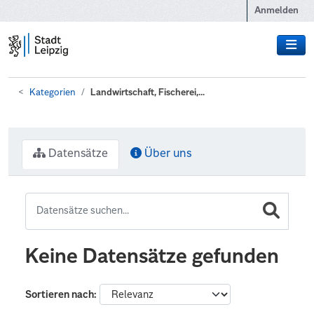
Zum Hauptinhalt wechseln
Anmelden
Kategorien
Landwirtschaft, Fischerei,...
Datensätze
Über uns
Keine Datensätze gefunden
Sortieren nach