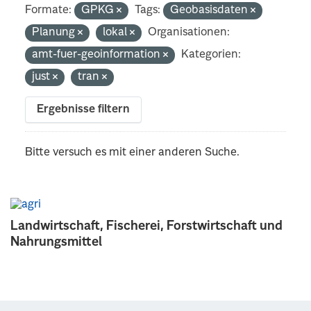
Formate:
GPKG
Tags:
Geobasisdaten
Planung
lokal
Organisationen:
amt-fuer-geoinformation
Kategorien:
just
tran
Ergebnisse filtern
Bitte versuch es mit einer anderen Suche.
Landwirtschaft, Fischerei, Forstwirtschaft und
Nahrungsmittel