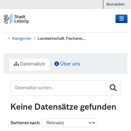
Zum Hauptinhalt wechseln
Anmelden
Kategorien
Landwirtschaft, Fischerei,...
Datensätze
Über uns
Keine Datensätze gefunden
Sortieren nach