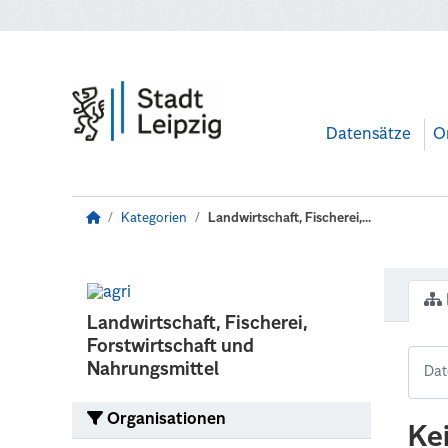
Zum Hauptinhalt wechseln
Datensätze
O
Kategorien
Landwirtschaft, Fischerei,...
Landwirtschaft, Fischerei,
Forstwirtschaft und
Nahrungsmittel
Organisationen
Ke