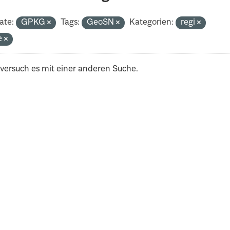
ate:
GPKG
Tags:
GeoSN
Kategorien:
regi
e
 versuch es mit einer anderen Suche.