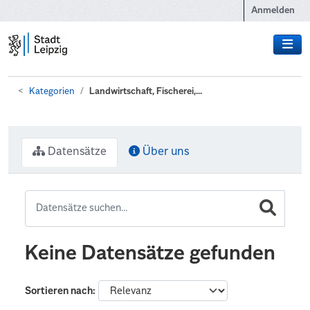
Zum Hauptinhalt wechseln
Anmelden
Kategorien
Landwirtschaft, Fischerei,...
Datensätze
Über uns
Keine Datensätze gefunden
Sortieren nach