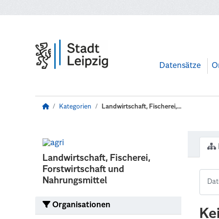
Zum Hauptinhalt wechseln
Datensätze
O
Kategorien
Landwirtschaft, Fischerei,...
Landwirtschaft, Fischerei,
Forstwirtschaft und
Nahrungsmittel
Organisationen
Ke