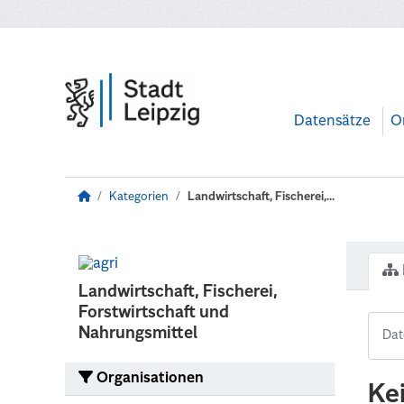
Zum Hauptinhalt wechseln
Datensätze
O
Kategorien
Landwirtschaft, Fischerei,...
Landwirtschaft, Fischerei,
Forstwirtschaft und
Nahrungsmittel
Organisationen
Ke