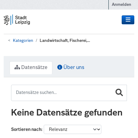
Zum Hauptinhalt wechseln
Anmelden
Kategorien
Landwirtschaft, Fischerei,...
Datensätze
Über uns
Keine Datensätze gefunden
Sortieren nach