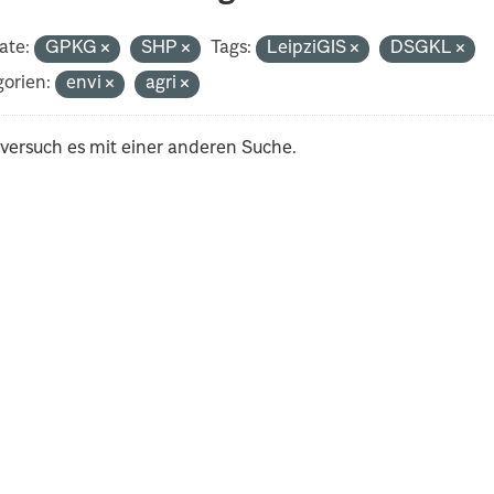
ate:
GPKG
SHP
Tags:
LeipziGIS
DSGKL
orien:
envi
agri
 versuch es mit einer anderen Suche.