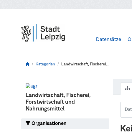
Zum Hauptinhalt wechseln
Datensätze
O
Kategorien
Landwirtschaft, Fischerei,...
Landwirtschaft, Fischerei,
Forstwirtschaft und
Nahrungsmittel
Organisationen
Ke