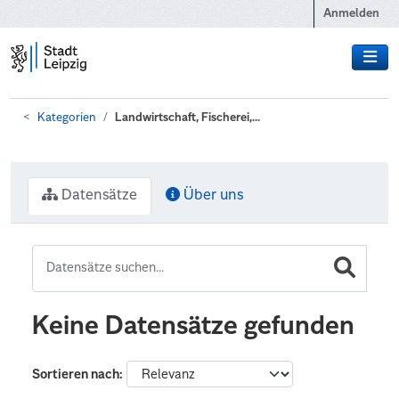
Zum Hauptinhalt wechseln
Anmelden
Kategorien
Landwirtschaft, Fischerei,...
Datensätze
Über uns
Keine Datensätze gefunden
Sortieren nach