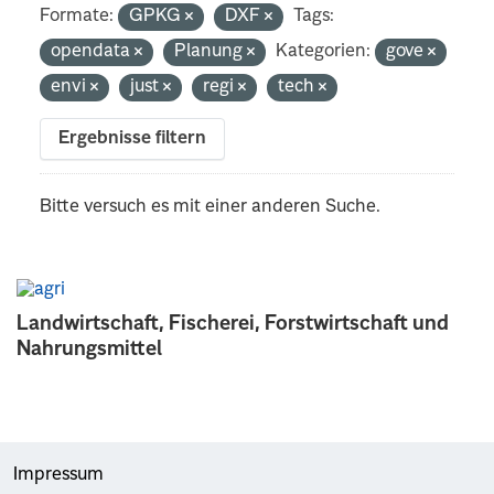
Formate:
GPKG
DXF
Tags:
opendata
Planung
Kategorien:
gove
envi
just
regi
tech
Ergebnisse filtern
Bitte versuch es mit einer anderen Suche.
Landwirtschaft, Fischerei, Forstwirtschaft und
Nahrungsmittel
Impressum