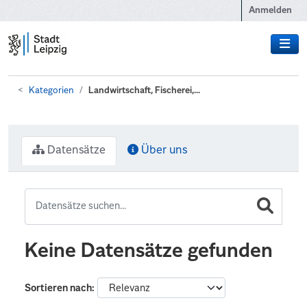
Zum Hauptinhalt wechseln
Anmelden
Kategorien
Landwirtschaft, Fischerei,...
Datensätze
Über uns
Keine Datensätze gefunden
Sortieren nach