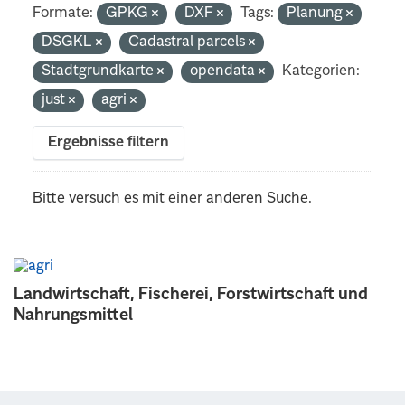
Formate:
GPKG
DXF
Tags:
Planung
DSGKL
Cadastral parcels
Stadtgrundkarte
opendata
Kategorien:
just
agri
Ergebnisse filtern
Bitte versuch es mit einer anderen Suche.
Landwirtschaft, Fischerei, Forstwirtschaft und
Nahrungsmittel