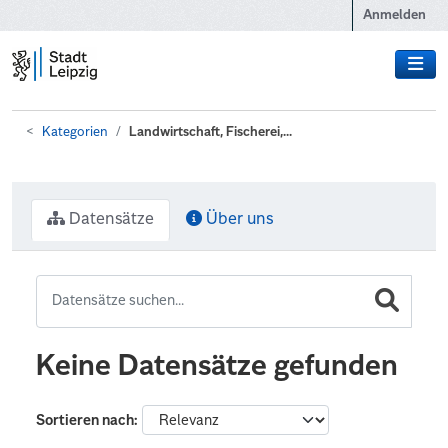
Zum Hauptinhalt wechseln
Anmelden
Kategorien
Landwirtschaft, Fischerei,...
Datensätze
Über uns
Keine Datensätze gefunden
Sortieren nach