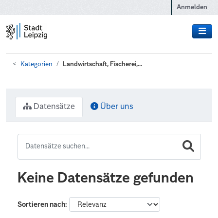
Zum Hauptinhalt wechseln
Anmelden
Kategorien
Landwirtschaft, Fischerei,...
Datensätze
Über uns
Keine Datensätze gefunden
Sortieren nach