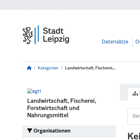
Zum Hauptinhalt wechseln
Datensätze
O
Kategorien
Landwirtschaft, Fischerei,...
Landwirtschaft, Fischerei,
Forstwirtschaft und
Nahrungsmittel
Organisationen
Ke