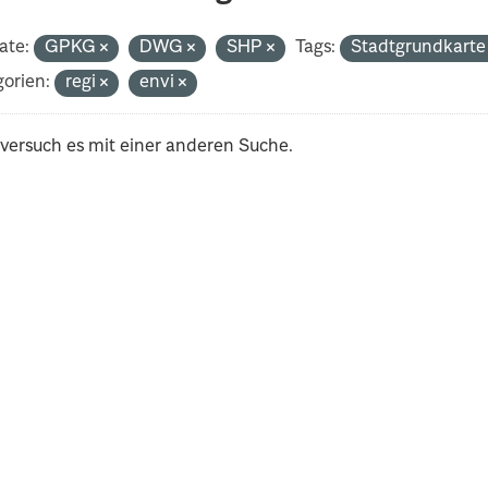
ate:
GPKG
DWG
SHP
Tags:
Stadtgrundkart
orien:
regi
envi
 versuch es mit einer anderen Suche.