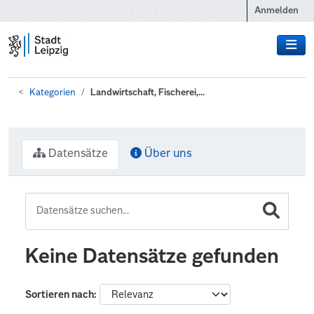
Zum Hauptinhalt wechseln
Anmelden
Kategorien
Landwirtschaft, Fischerei,...
Datensätze
Über uns
Keine Datensätze gefunden
Sortieren nach