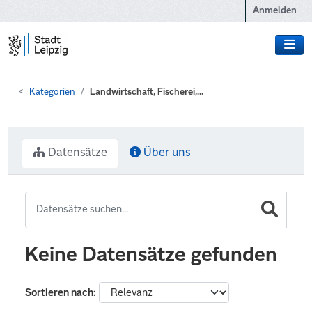
Zum Hauptinhalt wechseln
Anmelden
Kategorien
Landwirtschaft, Fischerei,...
Datensätze
Über uns
Keine Datensätze gefunden
Sortieren nach