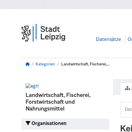
Zum Hauptinhalt wechseln
Datensätze
O
Kategorien
Landwirtschaft, Fischerei,...
Landwirtschaft, Fischerei,
Forstwirtschaft und
Nahrungsmittel
Organisationen
Ke