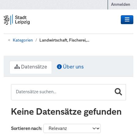
Zum Hauptinhalt wechseln
Anmelden
Kategorien
Landwirtschaft, Fischerei,...
Datensätze
Über uns
Keine Datensätze gefunden
Sortieren nach