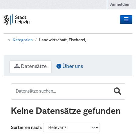
Zum Hauptinhalt wechseln
Anmelden
Kategorien
Landwirtschaft, Fischerei,...
Datensätze
Über uns
Keine Datensätze gefunden
Sortieren nach