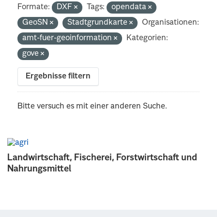
Formate:
DXF
Tags:
opendata
GeoSN
Stadtgrundkarte
Organisationen:
amt-fuer-geoinformation
Kategorien:
gove
Ergebnisse filtern
Bitte versuch es mit einer anderen Suche.
Landwirtschaft, Fischerei, Forstwirtschaft und
Nahrungsmittel