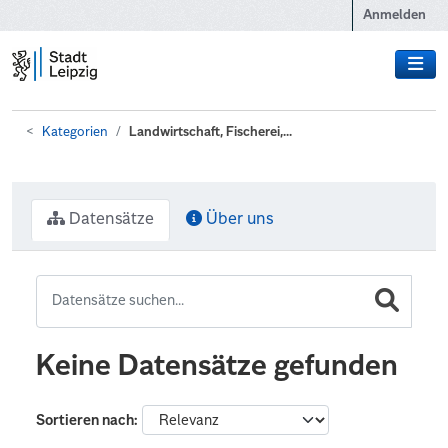
Zum Hauptinhalt wechseln
Anmelden
Kategorien
Landwirtschaft, Fischerei,...
Datensätze
Über uns
Keine Datensätze gefunden
Sortieren nach