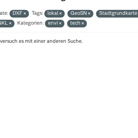
ate:
DXF
Tags:
lokal
GeoSN
Stadtgrundkart
GKL
Kategorien:
envi
tech
 versuch es mit einer anderen Suche.