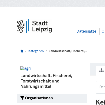
Zum Hauptinhalt wechseln
Datensätze
O
Kategorien
Landwirtschaft, Fischerei,...
Landwirtschaft, Fischerei,
Forstwirtschaft und
Nahrungsmittel
Organisationen
Ke