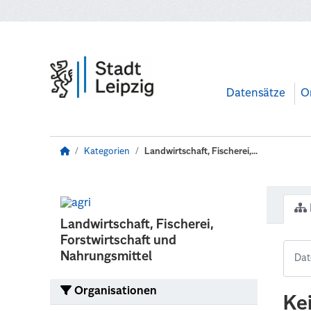
Zum Hauptinhalt wechseln
Datensätze
O
Kategorien
Landwirtschaft, Fischerei,...
Landwirtschaft, Fischerei,
Forstwirtschaft und
Nahrungsmittel
Organisationen
Ke