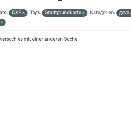
ate:
DXF
Tags:
Stadtgrundkarte
Kategorien:
gove
i
 versuch es mit einer anderen Suche.