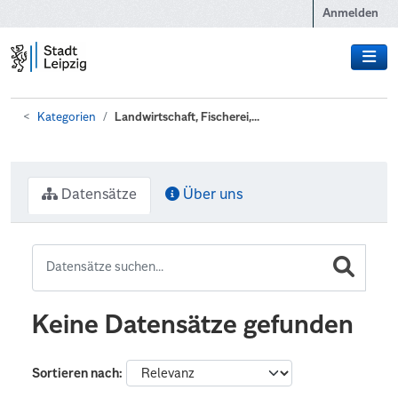
Zum Hauptinhalt wechseln
Anmelden
Kategorien
Landwirtschaft, Fischerei,...
Datensätze
Über uns
Keine Datensätze gefunden
Sortieren nach