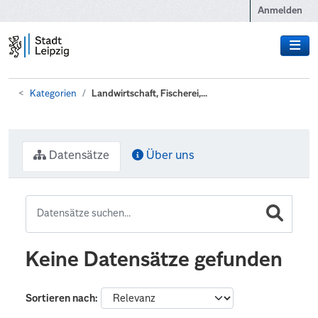
Zum Hauptinhalt wechseln
Anmelden
Kategorien
Landwirtschaft, Fischerei,...
Datensätze
Über uns
Keine Datensätze gefunden
Sortieren nach