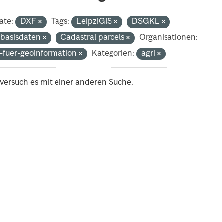
ate:
DXF
Tags:
LeipziGIS
DSGKL
basisdaten
Cadastral parcels
Organisationen:
-fuer-geoinformation
Kategorien:
agri
 versuch es mit einer anderen Suche.