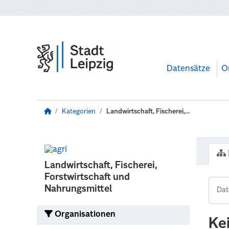
Zum Hauptinhalt wechseln
Datensätze
O
Kategorien
Landwirtschaft, Fischerei,...
Landwirtschaft, Fischerei,
Forstwirtschaft und
Nahrungsmittel
Organisationen
Ke