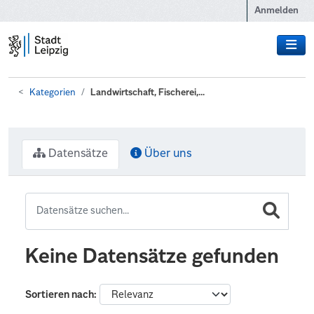
Zum Hauptinhalt wechseln
Anmelden
Kategorien
Landwirtschaft, Fischerei,...
Datensätze
Über uns
Keine Datensätze gefunden
Sortieren nach