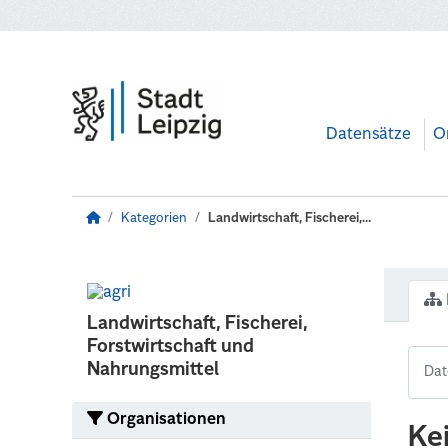
Zum Hauptinhalt wechseln
Datensätze
O
Kategorien
Landwirtschaft, Fischerei,...
Landwirtschaft, Fischerei,
Forstwirtschaft und
Nahrungsmittel
Organisationen
Ke