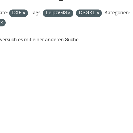
ate:
DXF
Tags:
LeipziGIS
DSGKL
Kategorien:
i
 versuch es mit einer anderen Suche.