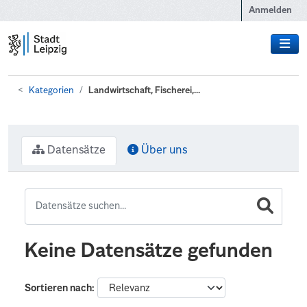
Zum Hauptinhalt wechseln
Anmelden
Kategorien
Landwirtschaft, Fischerei,...
Datensätze
Über uns
Keine Datensätze gefunden
Sortieren nach