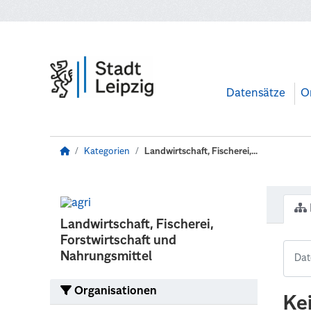
Zum Hauptinhalt wechseln
Datensätze
O
Kategorien
Landwirtschaft, Fischerei,...
Landwirtschaft, Fischerei,
Forstwirtschaft und
Nahrungsmittel
Organisationen
Ke