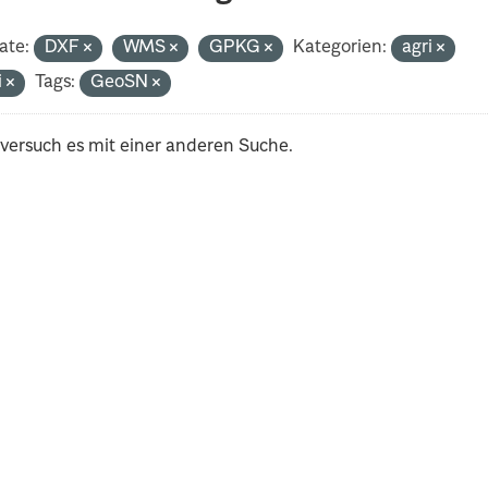
ate:
DXF
WMS
GPKG
Kategorien:
agri
i
Tags:
GeoSN
 versuch es mit einer anderen Suche.