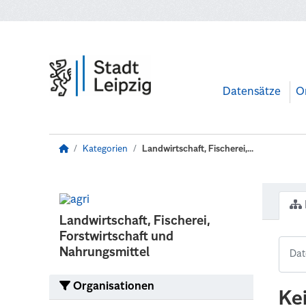
Zum Hauptinhalt wechseln
Datensätze
O
Kategorien
Landwirtschaft, Fischerei,...
Landwirtschaft, Fischerei,
Forstwirtschaft und
Nahrungsmittel
Organisationen
Ke