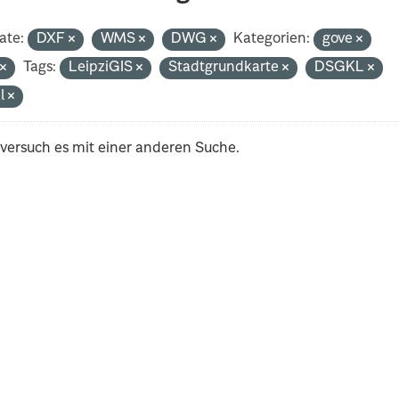
ate:
DXF
WMS
DWG
Kategorien:
gove
t
Tags:
LeipziGIS
Stadtgrundkarte
DSGKL
al
 versuch es mit einer anderen Suche.