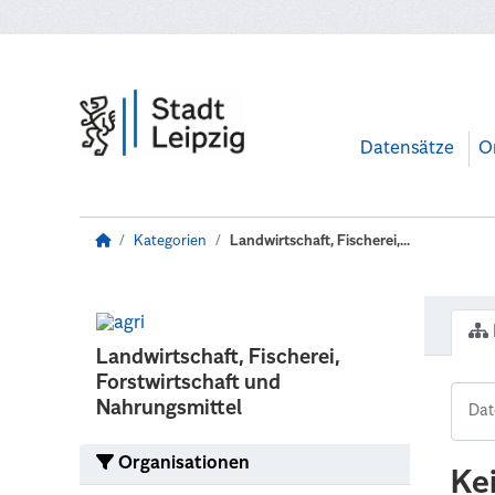
Zum Hauptinhalt wechseln
Datensätze
O
Kategorien
Landwirtschaft, Fischerei,...
Landwirtschaft, Fischerei,
Forstwirtschaft und
Nahrungsmittel
Organisationen
Ke