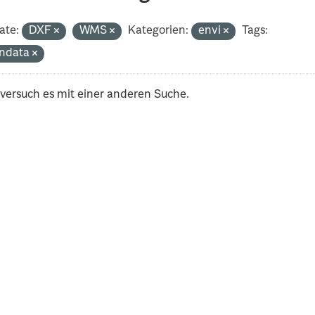
ate:
DXF
WMS
Kategorien:
envi
Tags:
ndata
 versuch es mit einer anderen Suche.