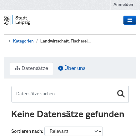
Zum Hauptinhalt wechseln
Anmelden
Kategorien
Landwirtschaft, Fischerei,...
Datensätze
Über uns
Keine Datensätze gefunden
Sortieren nach