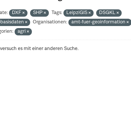
ate:
DXF
SHP
Tags:
LeipziGIS
DSGKL
basisdaten
Organisationen:
amt-fuer-geoinformation
orien:
agri
 versuch es mit einer anderen Suche.