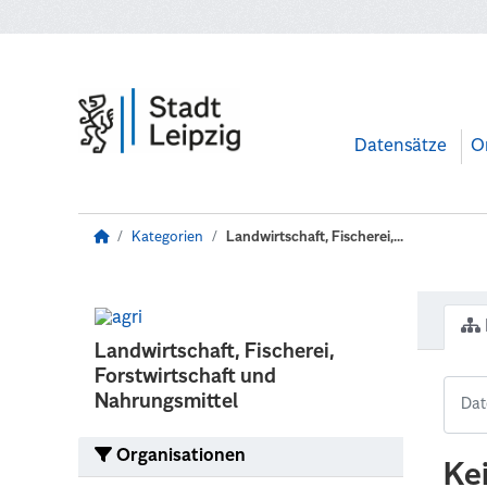
Zum Hauptinhalt wechseln
Datensätze
O
Kategorien
Landwirtschaft, Fischerei,...
Landwirtschaft, Fischerei,
Forstwirtschaft und
Nahrungsmittel
Organisationen
Ke