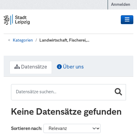
Zum Hauptinhalt wechseln
Anmelden
Kategorien
Landwirtschaft, Fischerei,...
Datensätze
Über uns
Keine Datensätze gefunden
Sortieren nach