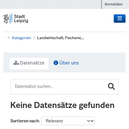
Zum Hauptinhalt wechseln
Anmelden
Kategorien
Landwirtschaft, Fischerei,...
Datensätze
Über uns
Keine Datensätze gefunden
Sortieren nach