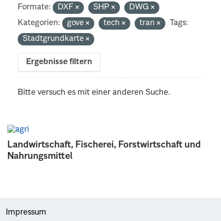
Formate:
DXF
SHP
DWG
Kategorien:
gove
tech
tran
Tags:
Stadtgrundkarte
Ergebnisse filtern
Bitte versuch es mit einer anderen Suche.
Landwirtschaft, Fischerei, Forstwirtschaft und
Nahrungsmittel
Impressum