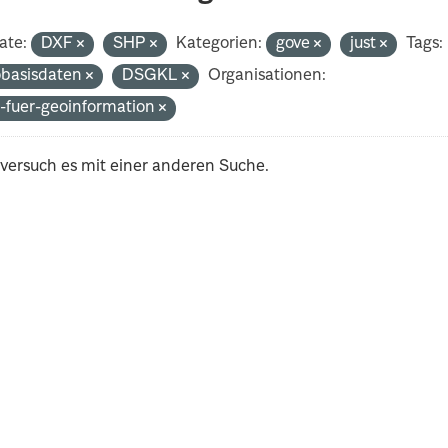
ate:
DXF
SHP
Kategorien:
gove
just
Tags:
basisdaten
DSGKL
Organisationen:
-fuer-geoinformation
 versuch es mit einer anderen Suche.