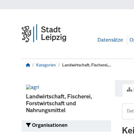
Zum Hauptinhalt wechseln
Datensätze
O
Kategorien
Landwirtschaft, Fischerei,...
Landwirtschaft, Fischerei,
Forstwirtschaft und
Nahrungsmittel
Organisationen
Ke