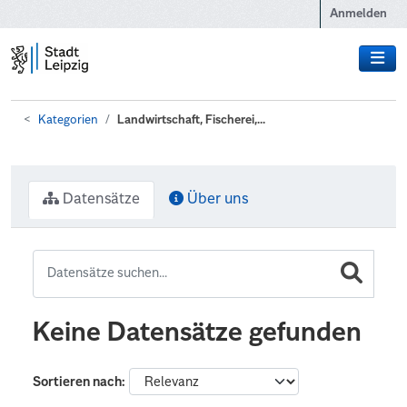
Zum Hauptinhalt wechseln
Anmelden
Kategorien
Landwirtschaft, Fischerei,...
Datensätze
Über uns
Keine Datensätze gefunden
Sortieren nach