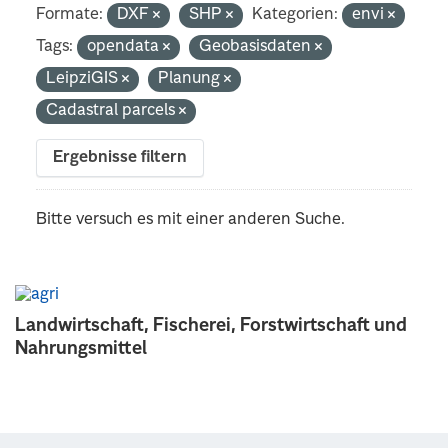
Formate:
DXF
SHP
Kategorien:
envi
Tags:
opendata
Geobasisdaten
LeipziGIS
Planung
Cadastral parcels
Ergebnisse filtern
Bitte versuch es mit einer anderen Suche.
Landwirtschaft, Fischerei, Forstwirtschaft und
Nahrungsmittel