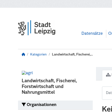
Zum Hauptinhalt wechseln
Datensätze
O
Kategorien
Landwirtschaft, Fischerei,...
Landwirtschaft, Fischerei,
Forstwirtschaft und
Nahrungsmittel
Organisationen
Ke