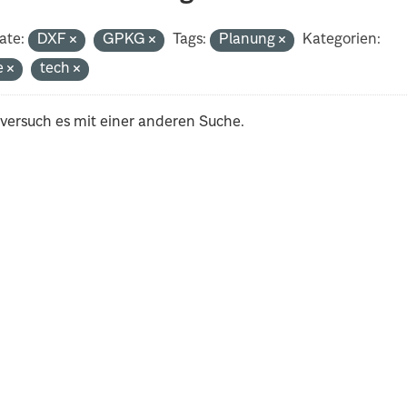
ate:
DXF
GPKG
Tags:
Planung
Kategorien:
e
tech
 versuch es mit einer anderen Suche.